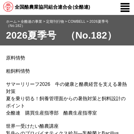
全国酪農業協同組合連合会
(全酪連)
ホーム
>
全酪連の事業
>
定期刊行物
>
COWBELL
>
2026夏季号
（No.182）
2026夏季号 （No.182）
原料情勢
粗飼料情勢
サマーリリーフ2026 牛の健康と酪農経営を支える暑熱
対策
夏を乗り切る！飼養管理面からの暑熱対策と飼料設計の
ポイント
全酪連 購買生産指導部 酪農生産指導室
世界一受けたい酪農講座
乳牛へのプロバイオティクス給与―乳酸菌とBacillus